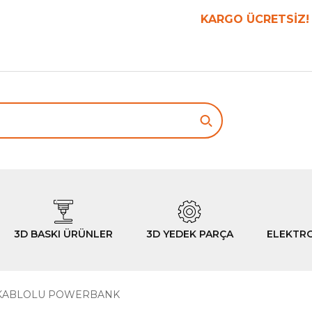
ÜM SİPARİŞLERDE 500TL VE ÜZERİ
KARGO ÜCRETSİZ!
3D BASKI ÜRÜNLER
3D YEDEK PARÇA
ELEKTR
KABLOLU POWERBANK