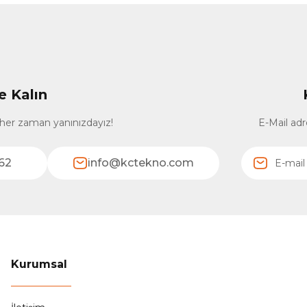
e Kalın
 her zaman yanınızdayız!
E-Mail adr
62
info@kctekno.com
Kurumsal