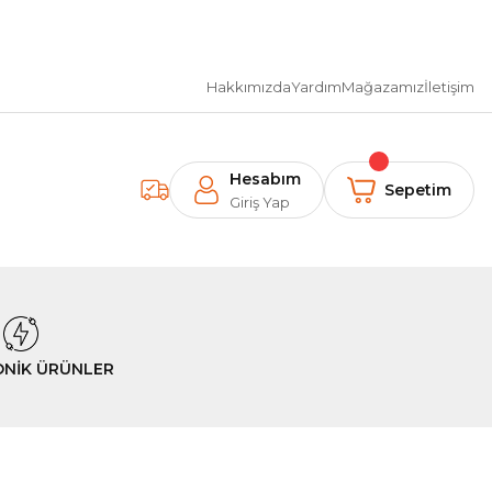
Hakkımızda
Yardım
Mağazamız
İletişim
Hesabım
Sepetim
Giriş Yap
ONİK ÜRÜNLER