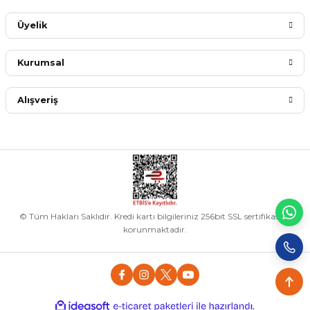
Üyelik
Kurumsal
Alışveriş
© Tüm Hakları Saklıdır. Kredi kartı bilgileriniz 256bit SSL sertifikası ile
korunmaktadır.
islami
islami
chat
ideasoft
ile
e-